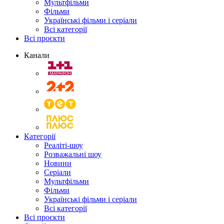
Мультфільми
Фільми
Українські фільми і серіали
Всі категорії
Всі проєкти
Канали
Категорії
Реаліті-шоу
Розважальні шоу
Новини
Серіали
Мультфільми
Фільми
Українські фільми і серіали
Всі категорії
Всі проєкти