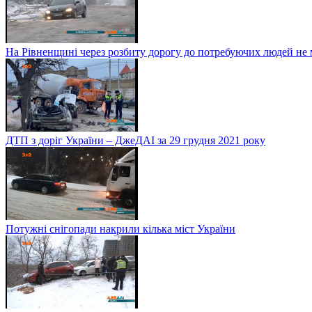
На Рівненщині через розбиту дорогу до потребуючих людей не
ДТП з доріг України – ДжеДАІ за 29 грудня 2021 року
Потужні снігопади накрили кілька міст України