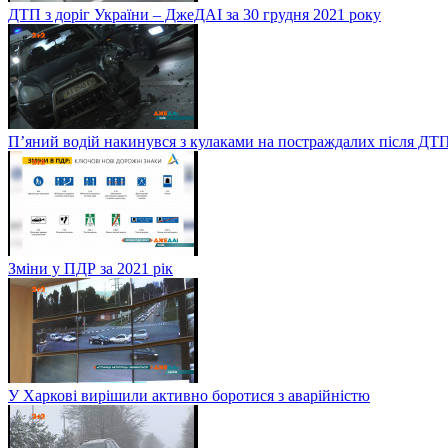
ДТП з доріг України – ДжеДАІ за 30 грудня 2021 року
П’яний водій накинувся з кулаками на постраждалих після ДТП
Зміни у ПДР за 2021 рік
У Харкові вирішили активно боротися з аварійністю