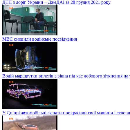
ДТП з доріг України – ДжеДАІ за 28 грудня 2021 року
МВС оновили водійське посвідчення
Водій маршрутки вилетів з вікна під час лобового зіткнення на
У Дніпрі автомобільні фанати прикрасили свої машини і створи