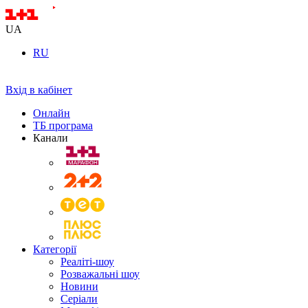
UA
RU
Вхід в кабінет
Онлайн
ТБ програма
Канали
Категорії
Реаліті-шоу
Розважальні шоу
Новини
Серіали