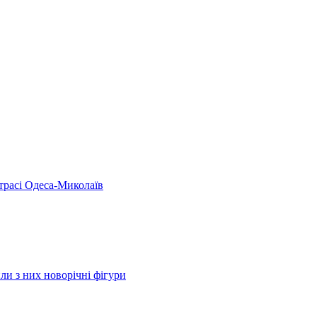
 трасі Одеса-Миколаїв
ли з них новорічні фігури