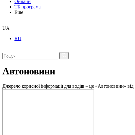
Онлайн
ТБ програма
Еще
UA
RU
Автоновини
Джерело корисної інформації для водіїв – це «Автоновини» від