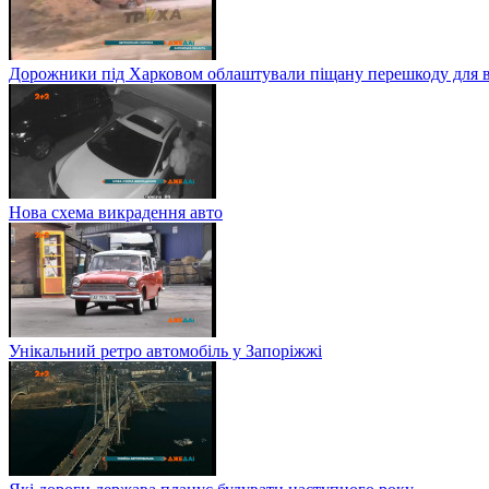
Дорожники під Харковом облаштували піщану перешкоду для в
Нова схема викрадення авто
Унікальний ретро автомобіль у Запоріжжі