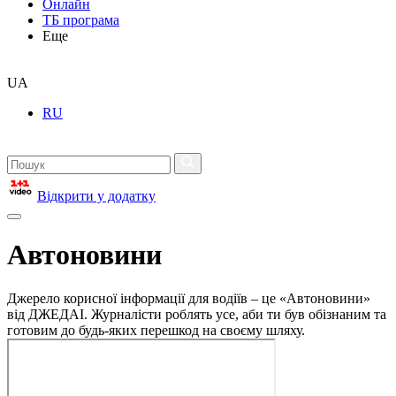
Онлайн
ТБ програма
Еще
UA
RU
Відкрити у додатку
Автоновини
Джерело корисної інформації для водіїв – це «Автоновини»
від ДЖЕДАІ. Журналісти роблять усе, аби ти був обізнаним та
готовим до будь-яких перешкод на своєму шляху.