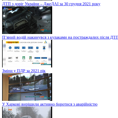
ДТП з доріг України – ДжеДАІ за 30 грудня 2021 року
П’яний водій накинувся з кулаками на постраждалих після ДТП
Зміни у ПДР за 2021 рік
У Харкові вирішили активно боротися з аварійністю