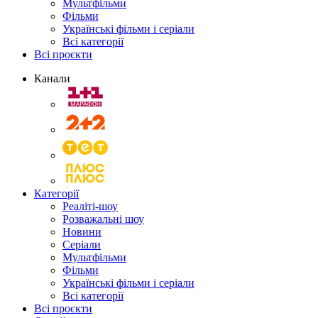
Мультфільми
Фільми
Українські фільми і серіали
Всі категорії
Всі проєкти
Канали
Категорії
Реаліті-шоу
Розважальні шоу
Новини
Серіали
Мультфільми
Фільми
Українські фільми і серіали
Всі категорії
Всі проєкти