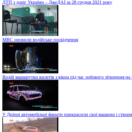
ДТП з доріг України – ДжеДАІ за 28 грудня 2021 року
МВС оновили водійське посвідчення
Водій маршрутки вилетів з вікна під час лобового зіткнення на
У Дніпрі автомобільні фанати прикрасили свої машини і створи