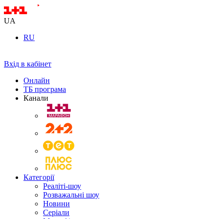
UA
RU
Вхід в кабінет
Онлайн
ТБ програма
Канали
Категорії
Реаліті-шоу
Розважальні шоу
Новини
Серіали