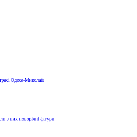
 трасі Одеса-Миколаїв
ли з них новорічні фігури