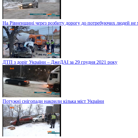
На Рівненщині через розбиту дорогу до потребуючих людей не
ДТП з доріг України – ДжеДАІ за 29 грудня 2021 року
Потужні снігопади накрили кілька міст України