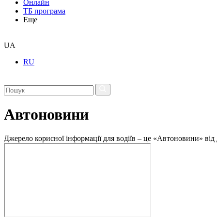
Онлайн
ТБ програма
Еще
UA
RU
Автоновини
Джерело корисної інформації для водіїв – це «Автоновини» від