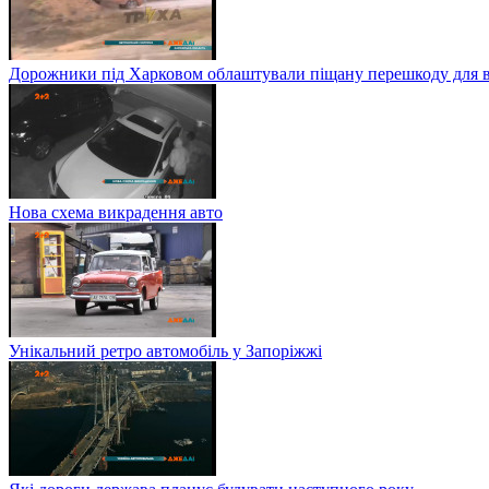
Дорожники під Харковом облаштували піщану перешкоду для в
Нова схема викрадення авто
Унікальний ретро автомобіль у Запоріжжі