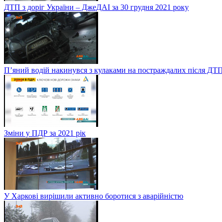
ДТП з доріг України – ДжеДАІ за 30 грудня 2021 року
П’яний водій накинувся з кулаками на постраждалих після ДТП
Зміни у ПДР за 2021 рік
У Харкові вирішили активно боротися з аварійністю