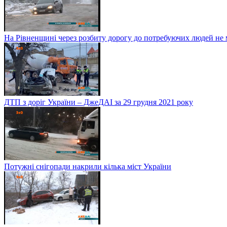
На Рівненщині через розбиту дорогу до потребуючих людей не
ДТП з доріг України – ДжеДАІ за 29 грудня 2021 року
Потужні снігопади накрили кілька міст України