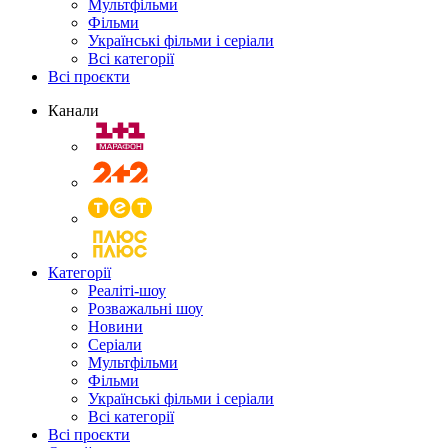
Мультфільми
Фільми
Українські фільми і серіали
Всі категорії
Всі проєкти
Канали
Категорії
Реаліті-шоу
Розважальні шоу
Новини
Серіали
Мультфільми
Фільми
Українські фільми і серіали
Всі категорії
Всі проєкти