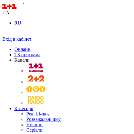
UA
RU
Вхід в кабінет
Онлайн
ТБ програма
Канали
Категорії
Реаліті-шоу
Розважальні шоу
Новини
Серіали