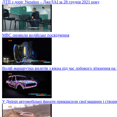
ДТП з доріг України – ДжеДАІ за 28 грудня 2021 року
МВС оновили водійське посвідчення
Водій маршрутки вилетів з вікна під час лобового зіткнення на
У Дніпрі автомобільні фанати прикрасили свої машини і створи