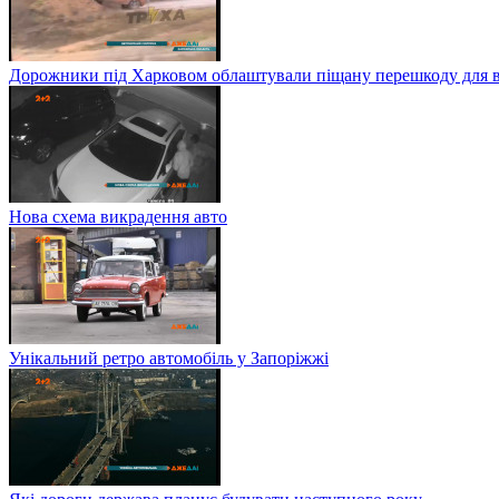
Дорожники під Харковом облаштували піщану перешкоду для в
Нова схема викрадення авто
Унікальний ретро автомобіль у Запоріжжі