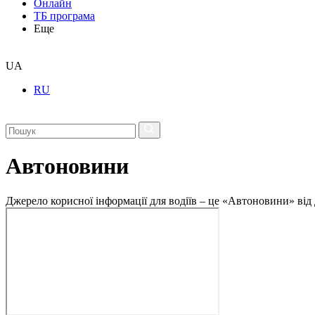
Онлайн
ТБ програма
Еще
UA
RU
Автоновини
Джерело корисної інформації для водіїв – це «Автоновини» від