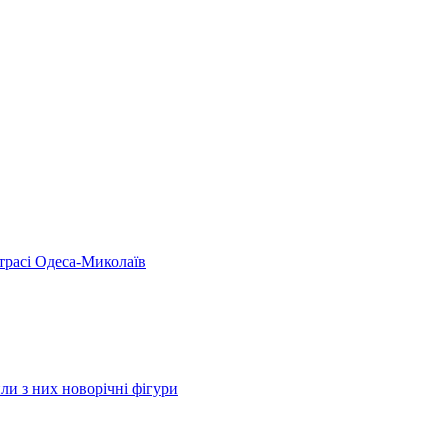
 трасі Одеса-Миколаїв
ли з них новорічні фігури