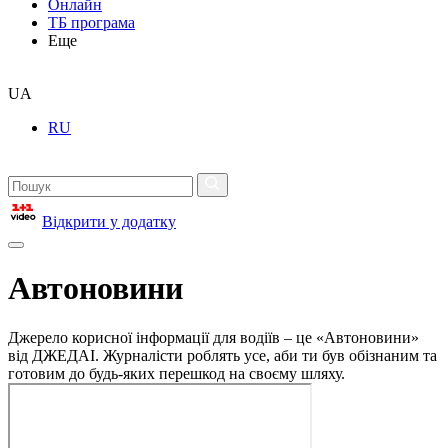
Онлайн
ТБ програма
Еще
UA
RU
Відкрити у додатку
Автоновини
Джерело корисної інформації для водіїв – це «Автоновини»
від ДЖЕДАІ. Журналісти роблять усе, аби ти був обізнаним та
готовим до будь-яких перешкод на своєму шляху.