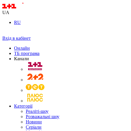
UA
RU
Вхід в кабінет
Онлайн
ТБ програма
Канали
Категорії
Реаліті-шоу
Розважальні шоу
Новини
Серіали