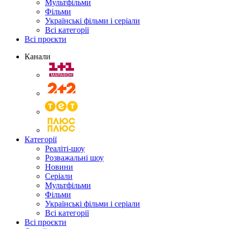
Мультфільми
Фільми
Українські фільми і серіали
Всі категорії
Всі проєкти
Канали
Категорії
Реаліті-шоу
Розважальні шоу
Новини
Серіали
Мультфільми
Фільми
Українські фільми і серіали
Всі категорії
Всі проєкти