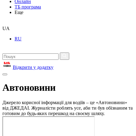
Онлайн
ТБ програма
Еще
UA
RU
Відкрити у додатку
Автоновини
Джерело корисної інформації для водіїв – це «Автоновини»
від ДЖЕДАІ. Журналісти роблять усе, аби ти був обізнаним та
готовим до будь-яких перешкод на своєму шляху.