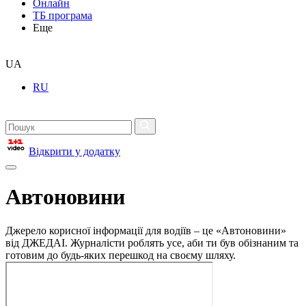
Онлайн
ТБ програма
Еще
UA
RU
Відкрити у додатку
Автоновини
Джерело корисної інформації для водіїв – це «Автоновини»
від ДЖЕДАІ. Журналісти роблять усе, аби ти був обізнаним та
готовим до будь-яких перешкод на своєму шляху.