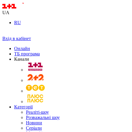
UA
RU
Вхід в кабінет
Онлайн
ТБ програма
Канали
Категорії
Реаліті-шоу
Розважальні шоу
Новини
Серіали