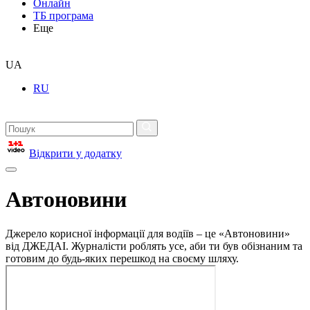
Онлайн
ТБ програма
Еще
UA
RU
Відкрити у додатку
Автоновини
Джерело корисної інформації для водіїв – це «Автоновини»
від ДЖЕДАІ. Журналісти роблять усе, аби ти був обізнаним та
готовим до будь-яких перешкод на своєму шляху.