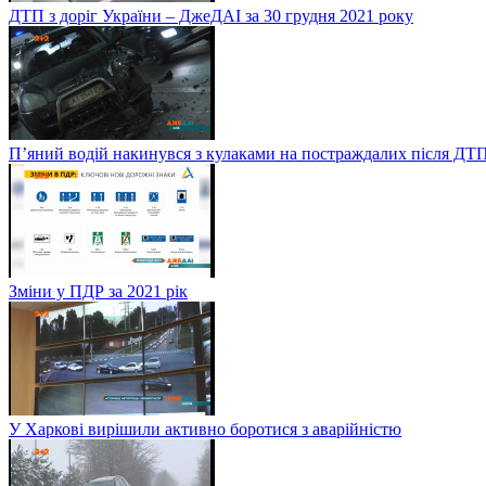
ДТП з доріг України – ДжеДАІ за 30 грудня 2021 року
П’яний водій накинувся з кулаками на постраждалих після ДТП
Зміни у ПДР за 2021 рік
У Харкові вирішили активно боротися з аварійністю