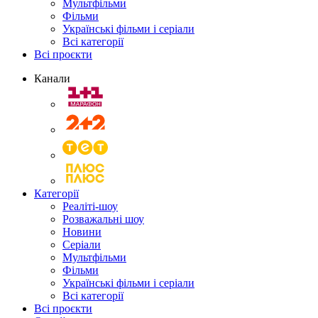
Мультфільми
Фільми
Українські фільми і серіали
Всі категорії
Всі проєкти
Канали
Категорії
Реаліті-шоу
Розважальні шоу
Новини
Серіали
Мультфільми
Фільми
Українські фільми і серіали
Всі категорії
Всі проєкти