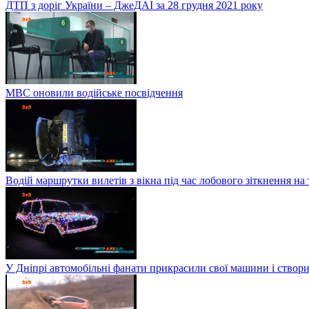
ДТП з доріг України – ДжеДАІ за 28 грудня 2021 року
МВС оновили водійське посвідчення
Водій маршрутки вилетів з вікна під час лобового зіткнення на
У Дніпрі автомобільні фанати прикрасили свої машини і створи