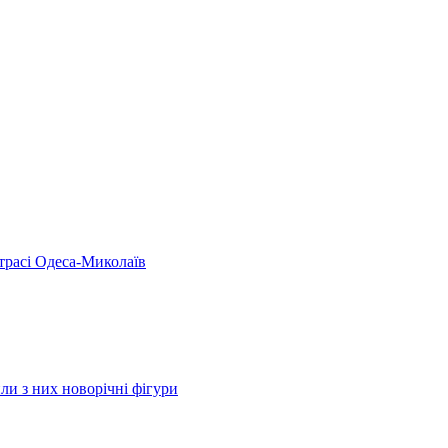
 трасі Одеса-Миколаїв
ли з них новорічні фігури