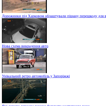
Дорожники під Харковом облаштували піщану перешкоду для в
Нова схема викрадення авто
Унікальний ретро автомобіль у Запоріжжі