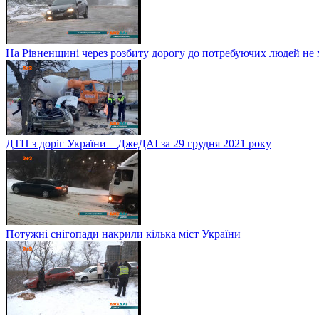
На Рівненщині через розбиту дорогу до потребуючих людей не
ДТП з доріг України – ДжеДАІ за 29 грудня 2021 року
Потужні снігопади накрили кілька міст України