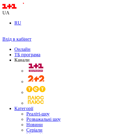
UA
RU
Вхід в кабінет
Онлайн
ТБ програма
Канали
Категорії
Реаліті-шоу
Розважальні шоу
Новини
Серіали