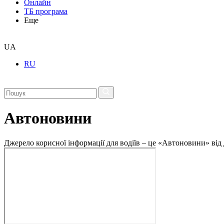
Онлайн
ТБ програма
Еще
UA
RU
Автоновини
Джерело корисної інформації для водіїв – це «Автоновини» від