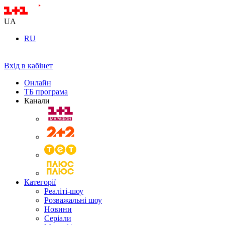
UA
RU
Вхід в кабінет
Онлайн
ТБ програма
Канали
Категорії
Реаліті-шоу
Розважальні шоу
Новини
Серіали