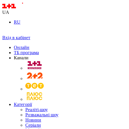
UA
RU
Вхід в кабінет
Онлайн
ТБ програма
Канали
Категорії
Реаліті-шоу
Розважальні шоу
Новини
Серіали