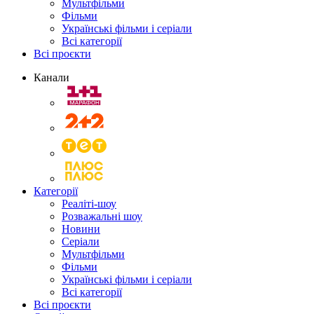
Мультфільми
Фільми
Українські фільми і серіали
Всі категорії
Всі проєкти
Канали
Категорії
Реаліті-шоу
Розважальні шоу
Новини
Серіали
Мультфільми
Фільми
Українські фільми і серіали
Всі категорії
Всі проєкти