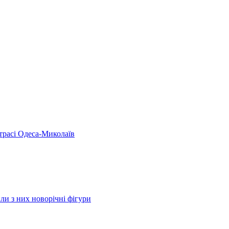
 трасі Одеса-Миколаїв
ли з них новорічні фігури