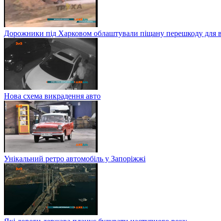
Дорожники під Харковом облаштували піщану перешкоду для в
Нова схема викрадення авто
Унікальний ретро автомобіль у Запоріжжі