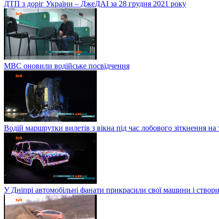
ДТП з доріг України – ДжеДАІ за 28 грудня 2021 року
МВС оновили водійське посвідчення
Водій маршрутки вилетів з вікна під час лобового зіткнення на
У Дніпрі автомобільні фанати прикрасили свої машини і створи