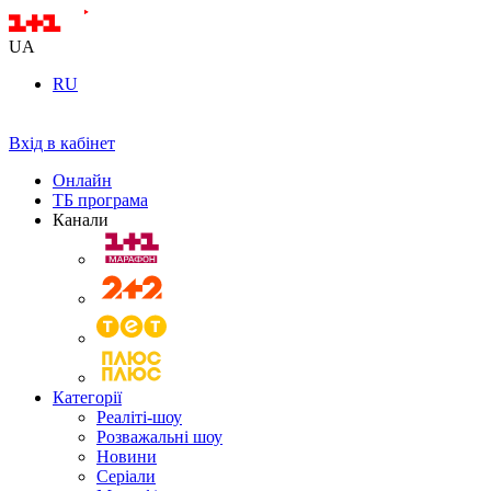
UA
RU
Вхід в кабінет
Онлайн
ТБ програма
Канали
Категорії
Реаліті-шоу
Розважальні шоу
Новини
Серіали