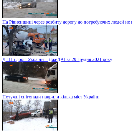
На Рівненщині через розбиту дорогу до потребуючих людей не
ДТП з доріг України – ДжеДАІ за 29 грудня 2021 року
Потужні снігопади накрили кілька міст України