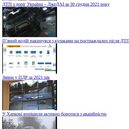
ДТП з доріг України – ДжеДАІ за 30 грудня 2021 року
П’яний водій накинувся з кулаками на постраждалих після ДТП
Зміни у ПДР за 2021 рік
У Харкові вирішили активно боротися з аварійністю