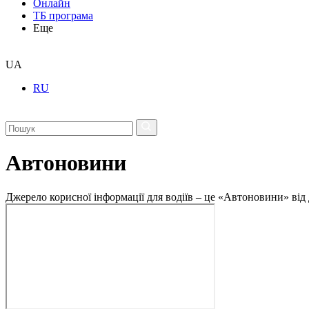
Онлайн
ТБ програма
Еще
UA
RU
Автоновини
Джерело корисної інформації для водіїв – це «Автоновини» від