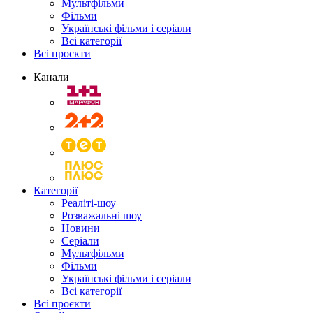
Мультфільми
Фільми
Українські фільми і серіали
Всі категорії
Всі проєкти
Канали
Категорії
Реаліті-шоу
Розважальні шоу
Новини
Серіали
Мультфільми
Фільми
Українські фільми і серіали
Всі категорії
Всі проєкти