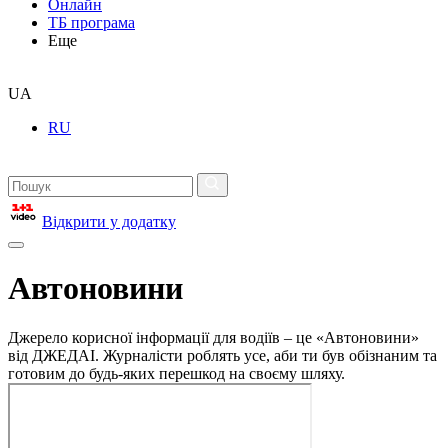
Онлайн
ТБ програма
Еще
UA
RU
Відкрити у додатку
Автоновини
Джерело корисної інформації для водіїв – це «Автоновини»
від ДЖЕДАІ. Журналісти роблять усе, аби ти був обізнаним та
готовим до будь-яких перешкод на своєму шляху.