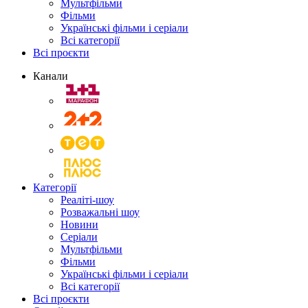
Мультфільми
Фільми
Українські фільми і серіали
Всі категорії
Всі проєкти
Канали
Категорії
Реаліті-шоу
Розважальні шоу
Новини
Серіали
Мультфільми
Фільми
Українські фільми і серіали
Всі категорії
Всі проєкти