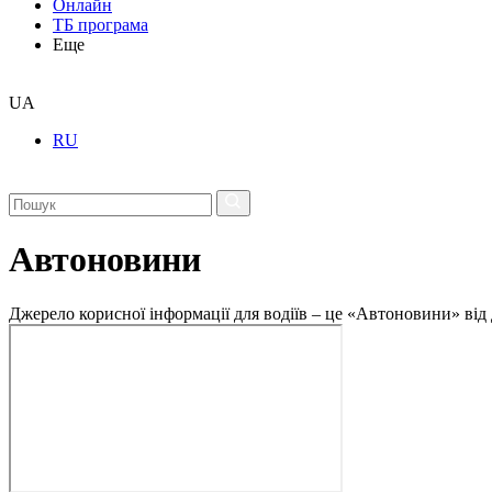
Онлайн
ТБ програма
Еще
UA
RU
Автоновини
Джерело корисної інформації для водіїв – це «Автоновини» від