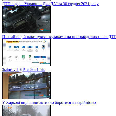
ДТП з доріг України – ДжеДАІ за 30 грудня 2021 року
П’яний водій накинувся з кулаками на постраждалих після ДТП
Зміни у ПДР за 2021 рік
У Харкові вирішили активно боротися з аварійністю