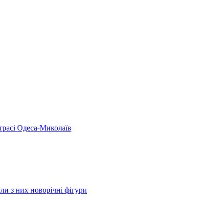
 трасі Одеса-Миколаїв
ли з них новорічні фігури