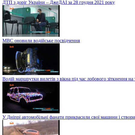
ДТП з доріг України – ДжеДАІ за 28 грудня 2021 року
МВС оновили водійське посвідчення
Водій маршрутки вилетів з вікна під час лобового зіткнення на
У Дніпрі автомобільні фанати прикрасили свої машини і створи