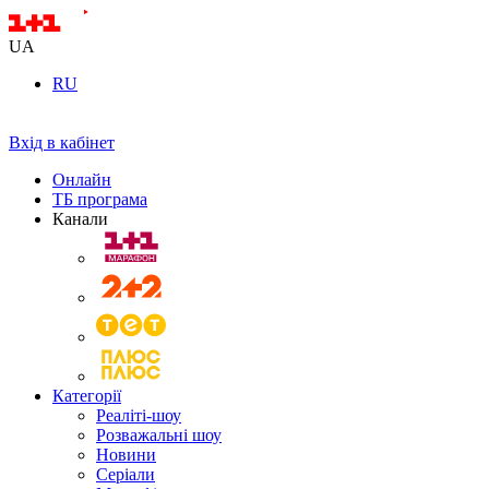
UA
RU
Вхід в кабінет
Онлайн
ТБ програма
Канали
Категорії
Реаліті-шоу
Розважальні шоу
Новини
Серіали