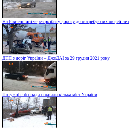
На Рівненщині через розбиту дорогу до потребуючих людей не
ДТП з доріг України – ДжеДАІ за 29 грудня 2021 року
Потужні снігопади накрили кілька міст України