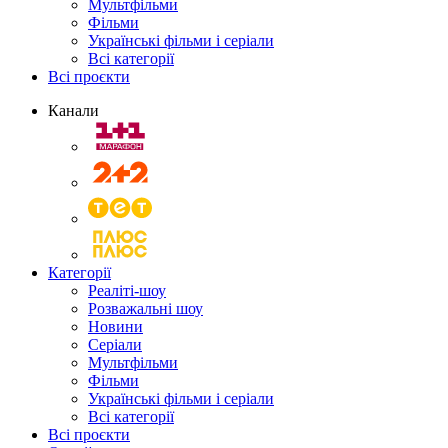
Мультфільми
Фільми
Українські фільми і серіали
Всі категорії
Всі проєкти
Канали
Категорії
Реаліті-шоу
Розважальні шоу
Новини
Серіали
Мультфільми
Фільми
Українські фільми і серіали
Всі категорії
Всі проєкти