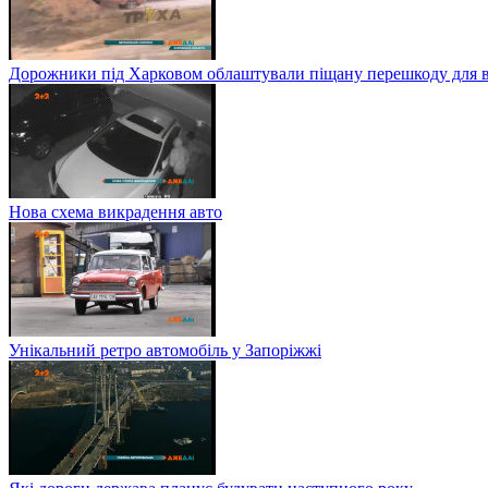
Дорожники під Харковом облаштували піщану перешкоду для в
Нова схема викрадення авто
Унікальний ретро автомобіль у Запоріжжі