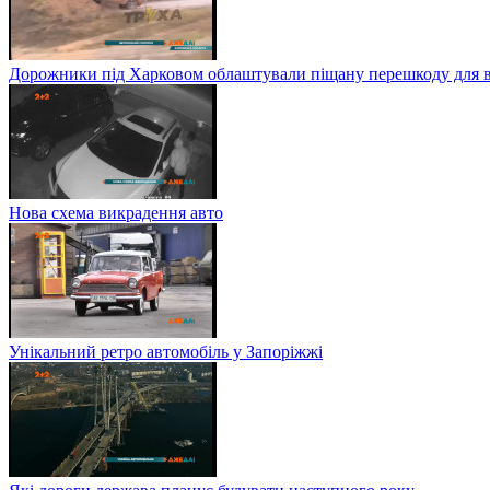
Дорожники під Харковом облаштували піщану перешкоду для в
Нова схема викрадення авто
Унікальний ретро автомобіль у Запоріжжі