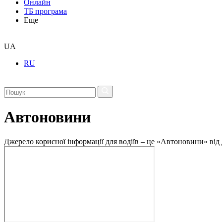
Онлайн
ТБ програма
Еще
UA
RU
Автоновини
Джерело корисної інформації для водіїв – це «Автоновини» від