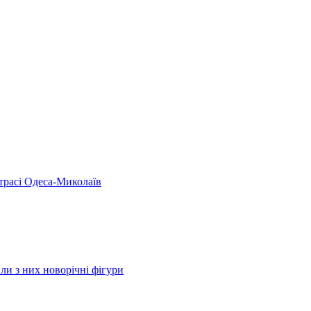
 трасі Одеса-Миколаїв
ли з них новорічні фігури