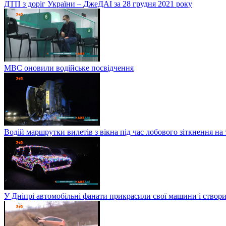
ДТП з доріг України – ДжеДАІ за 28 грудня 2021 року
МВС оновили водійське посвідчення
Водій маршрутки вилетів з вікна під час лобового зіткнення на
У Дніпрі автомобільні фанати прикрасили свої машини і створи