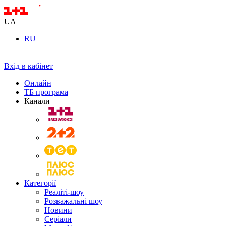
UA
RU
Вхід в кабінет
Онлайн
ТБ програма
Канали
Категорії
Реаліті-шоу
Розважальні шоу
Новини
Серіали