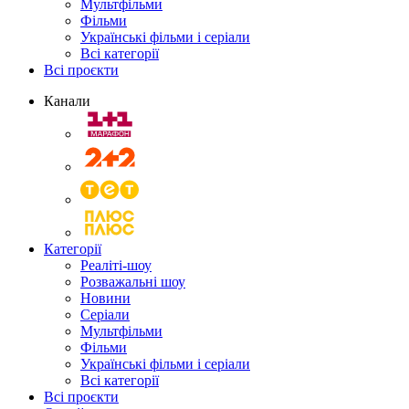
Мультфільми
Фільми
Українські фільми і серіали
Всі категорії
Всі проєкти
Канали
Категорії
Реаліті-шоу
Розважальні шоу
Новини
Серіали
Мультфільми
Фільми
Українські фільми і серіали
Всі категорії
Всі проєкти