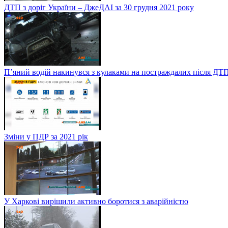
ДТП з доріг України – ДжеДАІ за 30 грудня 2021 року
П’яний водій накинувся з кулаками на постраждалих після ДТП
Зміни у ПДР за 2021 рік
У Харкові вирішили активно боротися з аварійністю