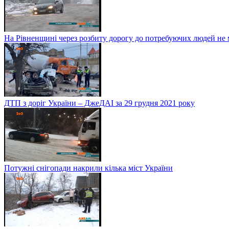
На Рівненщині через розбиту дорогу до потребуючих людей не
ДТП з доріг України – ДжеДАІ за 29 грудня 2021 року
Потужні снігопади накрили кілька міст України