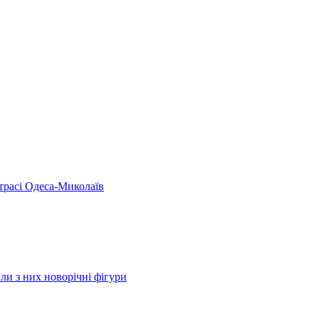
 трасі Одеса-Миколаїв
ли з них новорічні фігури