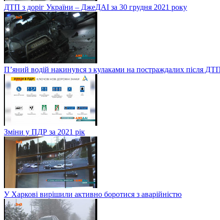
ДТП з доріг України – ДжеДАІ за 30 грудня 2021 року
П’яний водій накинувся з кулаками на постраждалих після ДТП
Зміни у ПДР за 2021 рік
У Харкові вирішили активно боротися з аварійністю