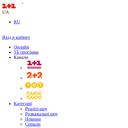
UA
RU
Вхід в кабінет
Онлайн
ТБ програма
Канали
Категорії
Реаліті-шоу
Розважальні шоу
Новини
Серіали