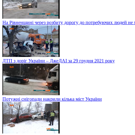
На Рівненщині через розбиту дорогу до потребуючих людей не
ДТП з доріг України – ДжеДАІ за 29 грудня 2021 року
Потужні снігопади накрили кілька міст України