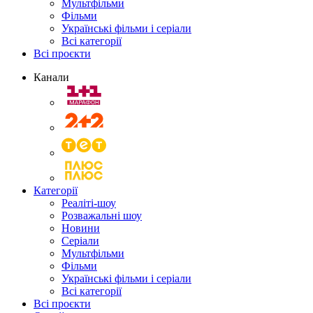
Мультфільми
Фільми
Українські фільми і серіали
Всі категорії
Всі проєкти
Канали
Категорії
Реаліті-шоу
Розважальні шоу
Новини
Серіали
Мультфільми
Фільми
Українські фільми і серіали
Всі категорії
Всі проєкти