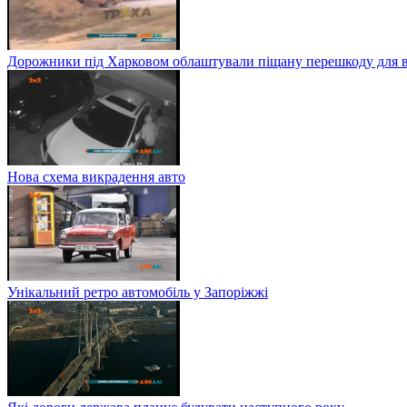
Дорожники під Харковом облаштували піщану перешкоду для в
Нова схема викрадення авто
Унікальний ретро автомобіль у Запоріжжі