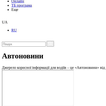
Онлайн
ТБ програма
Еще
UA
RU
Автоновини
Джерело корисної інформації для водіїв – це «Автоновини» від