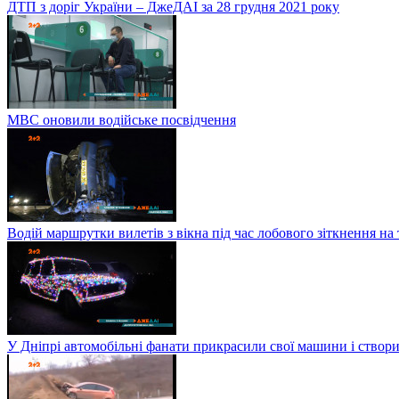
ДТП з доріг України – ДжеДАІ за 28 грудня 2021 року
МВС оновили водійське посвідчення
Водій маршрутки вилетів з вікна під час лобового зіткнення на
У Дніпрі автомобільні фанати прикрасили свої машини і створи