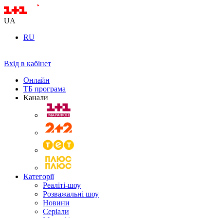
UA
RU
Вхід в кабінет
Онлайн
ТБ програма
Канали
Категорії
Реаліті-шоу
Розважальні шоу
Новини
Серіали