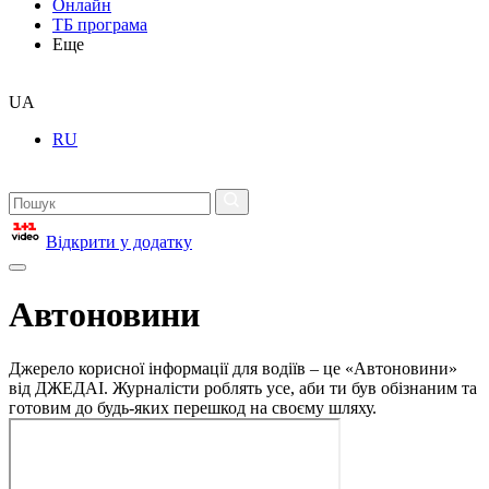
Онлайн
ТБ програма
Еще
UA
RU
Відкрити у додатку
Автоновини
Джерело корисної інформації для водіїв – це «Автоновини»
від ДЖЕДАІ. Журналісти роблять усе, аби ти був обізнаним та
готовим до будь-яких перешкод на своєму шляху.