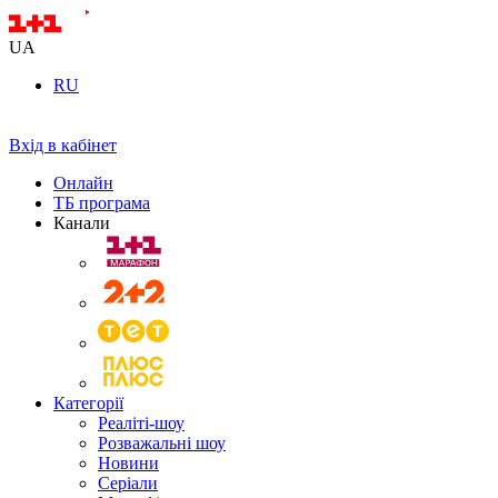
UA
RU
Вхід в кабінет
Онлайн
ТБ програма
Канали
Категорії
Реаліті-шоу
Розважальні шоу
Новини
Серіали