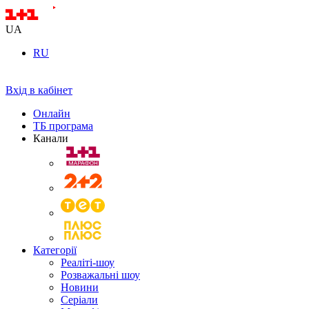
UA
RU
Вхід в кабінет
Онлайн
ТБ програма
Канали
Категорії
Реаліті-шоу
Розважальні шоу
Новини
Серіали