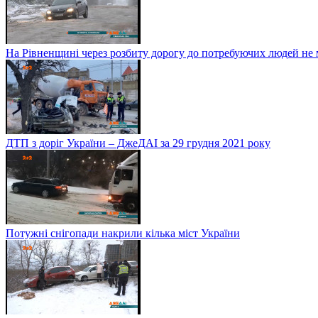
На Рівненщині через розбиту дорогу до потребуючих людей не
ДТП з доріг України – ДжеДАІ за 29 грудня 2021 року
Потужні снігопади накрили кілька міст України