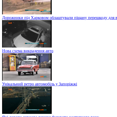
Дорожники під Харковом облаштували піщану перешкоду для в
Нова схема викрадення авто
Унікальний ретро автомобіль у Запоріжжі