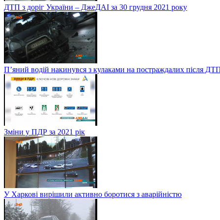
ДТП з доріг України – ДжеДАІ за 30 грудня 2021 року
П’яний водій накинувся з кулаками на постраждалих після ДТП
Зміни у ПДР за 2021 рік
У Харкові вирішили активно боротися з аварійністю