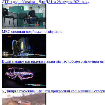
ДТП з доріг України – ДжеДАІ за 28 грудня 2021 року
МВС оновили водійське посвідчення
Водій маршрутки вилетів з вікна під час лобового зіткнення на
У Дніпрі автомобільні фанати прикрасили свої машини і створи