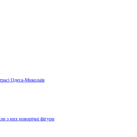
 трасі Одеса-Миколаїв
ли з них новорічні фігури