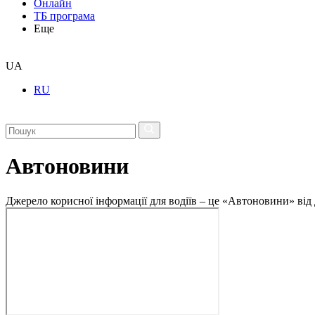
Онлайн
ТБ програма
Еще
UA
RU
Автоновини
Джерело корисної інформації для водіїв – це «Автоновини» від