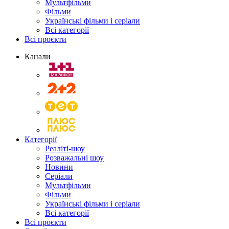
Мультфільми
Фільми
Українські фільми і серіали
Всі категорії
Всі проєкти
Канали
Категорії
Реаліті-шоу
Розважальні шоу
Новини
Серіали
Мультфільми
Фільми
Українські фільми і серіали
Всі категорії
Всі проєкти