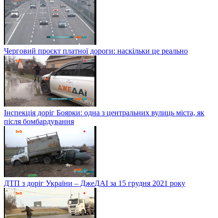
Черговий проєкт платної дороги: наскільки це реально
Інспекція доріг Боярки: одна з центральних вулиць міста, як
після бомбардування
ДТП з доріг України – ДжеДАІ за 15 грудня 2021 року