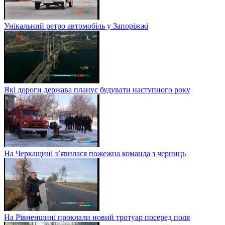
Унікальний ретро автомобіль у Запоріжжі
Які дороги держава планує будувати наступного року
На Черкащині з’явилася пожежна команда з черниць
На Рівненщині проклали новий тротуар посеред поля