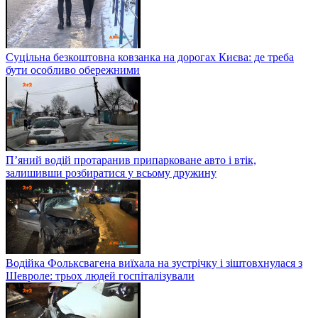
Суцільна безкоштовна ковзанка на дорогах Києва: де треба
бути особливо обережними
П’яний водій протаранив припарковане авто і втік,
залишивши розбиратися у всьому дружину
Водійка Фольксвагена виїхала на зустрічку і зіштовхнулася з
Шевроле: трьох людей госпіталізували