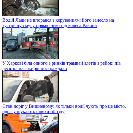
Водій Лади не впорався з керуванням: його занесло на
зустрічну смугу прямісінько під колеса Равона
У Харкові біля одного з ринків трамвай злетів з рейок: пів
десятка пасажирів постраждали
Стан доріг у Вишневому: як тільки водії чують про це місто,
одразу шукають шляхи об’їзду