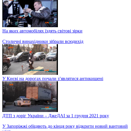
Як характер людини впливає на її стиль водіння: хто
справжній психопат за кермом
Водій таксі на шаленій швидкості наздогнав КІА: останній
злетів з дороги й врізався в стіну будинку
Чому досі ніхто не може зупинити тіньових паркувальників