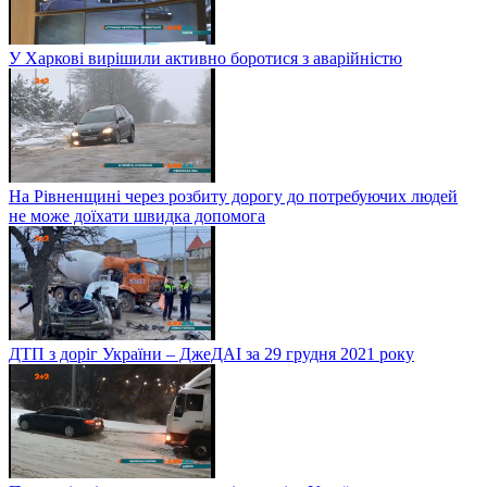
У Харкові вирішили активно боротися з аварійністю
На Рівненщині через розбиту дорогу до потребуючих людей
не може доїхати швидка допомога
ДТП з доріг України – ДжеДАІ за 29 грудня 2021 року