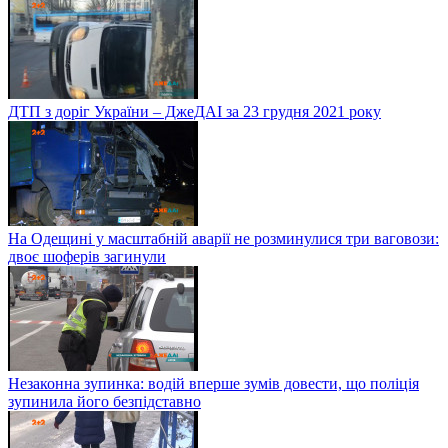
ДТП з доріг України – ДжеДАІ за 23 грудня 2021 року
На Одещині у масштабній аварії не розминулися три ваговози:
двоє шоферів загинули
Незаконна зупинка: водій вперше зумів довести, що поліція
зупинила його безпідставно