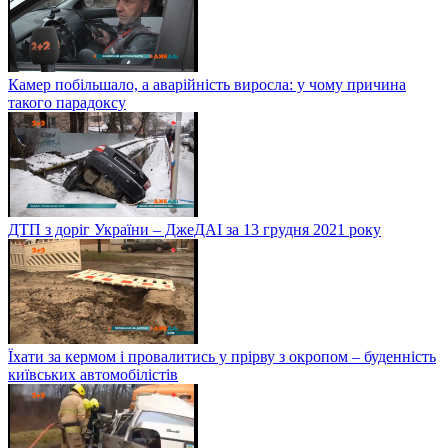
Камер побільшало, а аварійність виросла: у чому причина
такого парадоксу
ДТП з доріг України – ДжеДАІ за 13 грудня 2021 року
Їхати за кермом і провалитись у прірву з окропом – буденність
київських автомобілістів