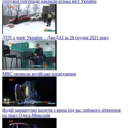
Потужні снігопади накрили кілька міст України
ДТП з доріг України – ДжеДАІ за 28 грудня 2021 року
МВС оновили водійське посвідчення
Водій маршрутки вилетів з вікна під час лобового зіткнення
на трасі Одеса-Миколаїв