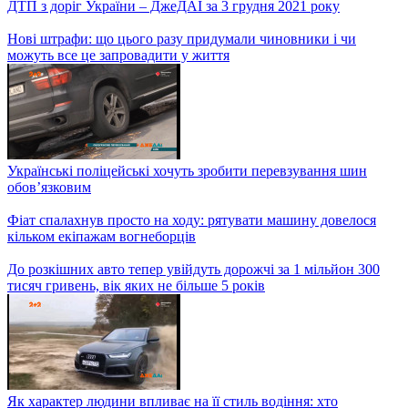
ДТП з доріг України – ДжеДАІ за 6 грудня 2021 року
Сумнівні «ворота» до Києва, які мали б рятувати асфальт
столиці від перевантажених фур
ДТП з доріг України – ДжеДАІ за 3 грудня 2021 року
Нові штрафи: що цього разу придумали чиновники і чи
можуть все це запровадити у життя