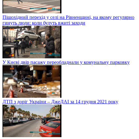
Пішохідний перехід у селі на Рівненщині, на якому регулярно
гинуть люди: коли будуть вжиті заходи
У Києві двір пасажу переобладнали у комунальну парковку
ДТП з доріг України – ДжеДАІ за 14 грудня 2021 року