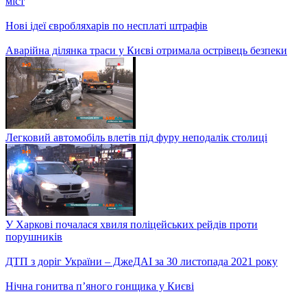
ДТП з доріг України – ДжеДАІ за 2 грудня 2021 року
Добірка найдивніших ділянок на харківських вулицях, де
знаки суперечать логіці
Україна вперше візьме участь в ралі Монте-Карло Класік: як
підготувались команди