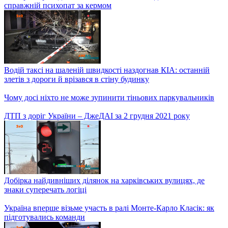
Українські поліцейські хочуть зробити перевзування шин
обов’язковим
Фіат спалахнув просто на ходу: рятувати машину довелося
кільком екіпажам вогнеборців
До розкішних авто тепер увійдуть дорожчі за 1 мільйон 300
тисяч гривень, вік яких не більше 5 років