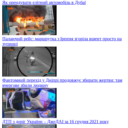
Як орендувати елітний автомобіль в Дубаї
Палаючий рейс: маршрутка з Ірпеня згоріла вщент просто на
зупинці
Фантомний перехід у Дніпрі продовжує збирати жертви: там
вчергове збили людину
ДТП з доріг України – ДжеДАІ за 16 грудня 2021 року