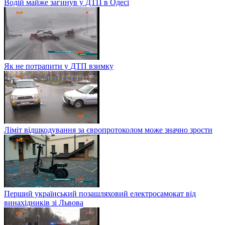
Водій майже загинув у ДТП в Одесі
Як не потрапити у ДТП взимку
Ліміт відшкодування за європротоколом може значно зрости
Перший український позашляховий електросамокат від
винахідників зі Львова