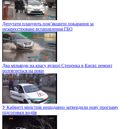
Депутати планують пом’якшити покарання за
незареєстроване встановлення ГБО
Два мільярди на красу вулиці Стеценка в Києві: ремонт
розтягнеться на роки
У Кабінеті міністрів нещодавно затвердили нову програму
підготовки водіїв