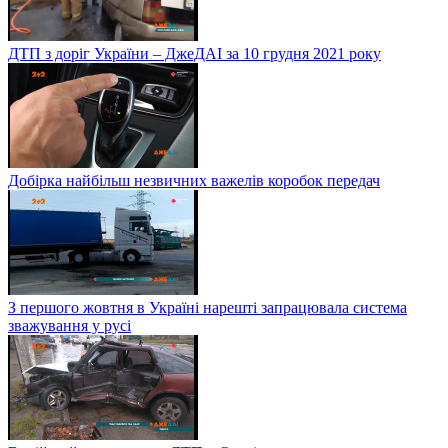
ДТП з доріг України – ДжеДАІ за 10 грудня 2021 року
Добірка найбільш незвичних важелів коробок передач
З першого жовтня в Україні нарешті запрацювала система
зважування у русі