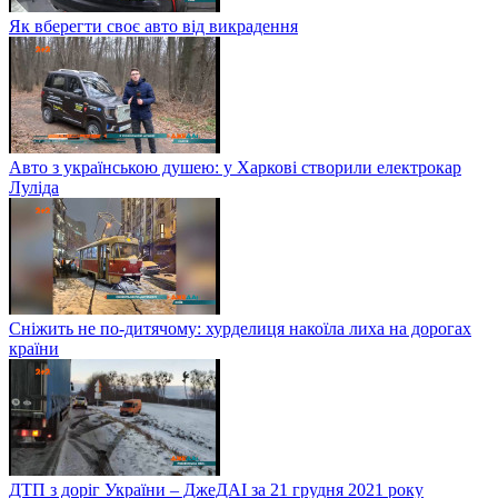
Як вберегти своє авто від викрадення
Авто з українською душею: у Харкові створили електрокар
Луліда
Сніжить не по-дитячому: хурделиця накоїла лиха на дорогах
країни
ДТП з доріг України – ДжеДАІ за 21 грудня 2021 року