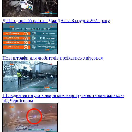
ДТП з доріг України – ДжеДАІ за 8 грудня 2021 року
Нові штрафи для любителів проїхатись з вітерцем
13 людей загинуло в аварії між маршруткою та вантажівкою
під Черніговом