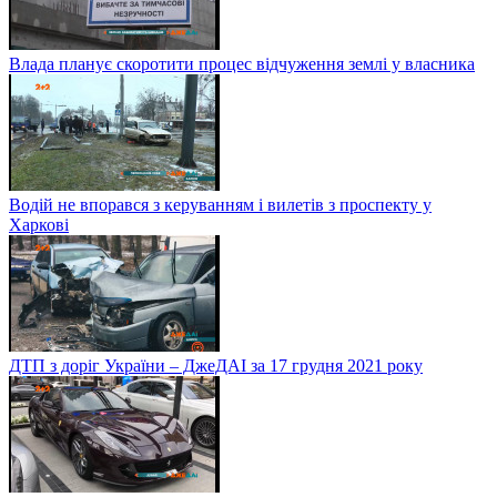
Влада планує скоротити процес відчуження землі у власника
Водій не впорався з керуванням і вилетів з проспекту у
Харкові
ДТП з доріг України – ДжеДАІ за 17 грудня 2021 року