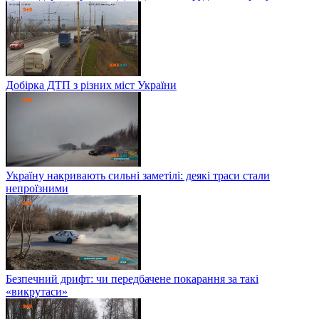
Добірка ДТП з різних міст України
Україну накривають сильні заметілі: деякі траси стали
непроїзними
Безпечний дрифт: чи передбачене покарання за такі
«викрутаси»