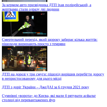
За кермом авто призвідника ДТП їхав поліцейський, а
жертвами стали одразу дві людини
Смертельний перехід, який щороку забирає кілька життів:
пішоходи виринають просто з темряви
ДТП на дорозі у три смуги: пішохід вирішив перебігти дорогу
в непристосованому для цього місці