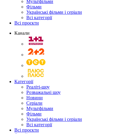
Мультфільми
Фільми
Українські фільми і серіали
Всі категорії
Всі проєкти
Канали
Категорії
Реаліті-шоу
Розважальні шоу
Новини
Серіали
Мультфільми
Фільми
Українські фільми і серіали
Всі категорії
Всі проєкти