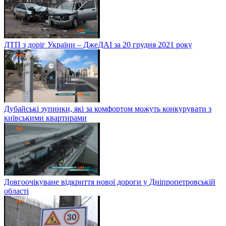
ДТП з доріг України – ДжеДАІ за 20 грудня 2021 року
Дубайські зупинки, які за комфортом можуть конкурувати з
київськими квартирами
Довгоочікуване відкриття нової дороги у Дніпропетровській
області