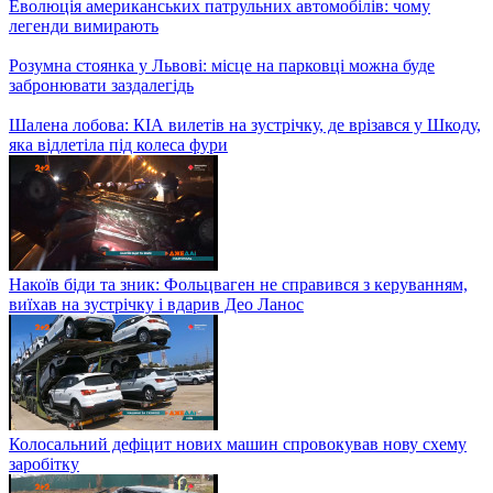
На яких автомобілях їздять світові зірки
Столичні винахідники зібрали всюдихід
У Києві на дорогах почали з’являтися антикишені
ДТП з доріг України – ДжеДАІ за 1 грудня 2021 року