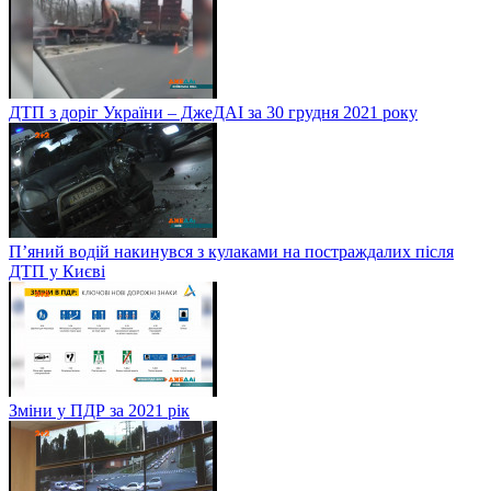
ДТП з доріг України – ДжеДАІ за 30 грудня 2021 року
П’яний водій накинувся з кулаками на постраждалих після
ДТП у Києві
Зміни у ПДР за 2021 рік