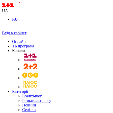
UA
RU
Вхід в кабінет
Онлайн
ТБ програма
Канали
Категорії
Реаліті-шоу
Розважальні шоу
Новини
Серіали