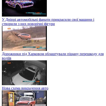
У Дніпрі автомобільні фанати прикрасили свої машини і
створили з них новорічні фігури
Дорожники під Харковом облаштували піщану перешкоду для
водіїв
Нова схема викрадення авто