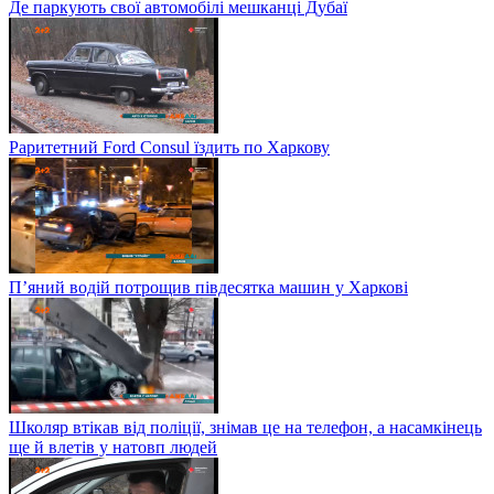
Де паркують свої автомобілі мешканці Дубаї
Раритетний Ford Consul їздить по Харкову
П’яний водій потрощив півдесятка машин у Харкові
Школяр втікав від поліції, знімав це на телефон, а насамкінець
ще й влетів у натовп людей