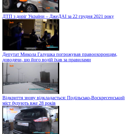
ДТП з доріг України – ДжеДАІ за 22 грудня 2021 року
Депутат Микола Галушка погрожував правоохоронцям,
доводячи, що його водій їхав за правилами
Відкриття знову відкладається: Подільсько-Воскресенський
міст будують вже 28 років