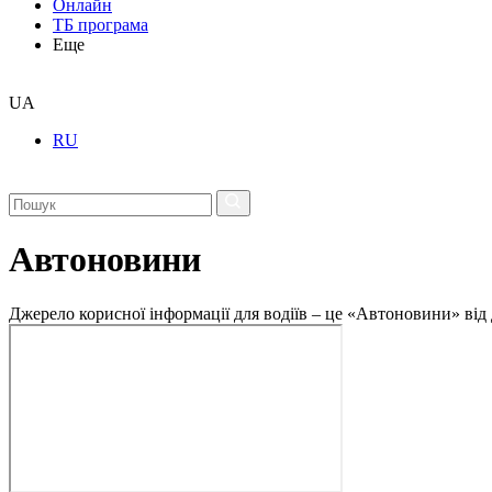
Онлайн
ТБ програма
Еще
UA
RU
Автоновини
Джерело корисної інформації для водіїв – це «Автоновини» від