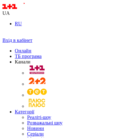
UA
RU
Вхід в кабінет
Онлайн
ТБ програма
Канали
Категорії
Реаліті-шоу
Розважальні шоу
Новини
Серіали