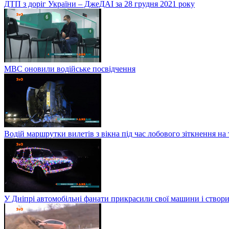
ДТП з доріг України – ДжеДАІ за 28 грудня 2021 року
МВС оновили водійське посвідчення
Водій маршрутки вилетів з вікна під час лобового зіткнення на
У Дніпрі автомобільні фанати прикрасили свої машини і створи