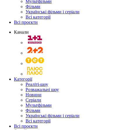
Мультфільми
Фільми
Українські фільми і серіали
Всі категорії
Всі проєкти
Канали
Категорії
Реаліті-шоу
Розважальні шоу
Новини
Серіали
Мультфільми
Фільми
Українські фільми і серіали
Всі категорії
Всі проєкти