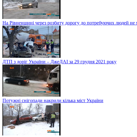
На Рівненщині через розбиту дорогу до потребуючих людей не
ДТП з доріг України – ДжеДАІ за 29 грудня 2021 року
Потужні снігопади накрили кілька міст України