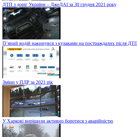
ДТП з доріг України – ДжеДАІ за 30 грудня 2021 року
П’яний водій накинувся з кулаками на постраждалих після ДТП
Зміни у ПДР за 2021 рік
У Харкові вирішили активно боротися з аварійністю