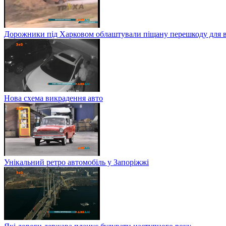
Дорожники під Харковом облаштували піщану перешкоду для в
Нова схема викрадення авто
Унікальний ретро автомобіль у Запоріжжі