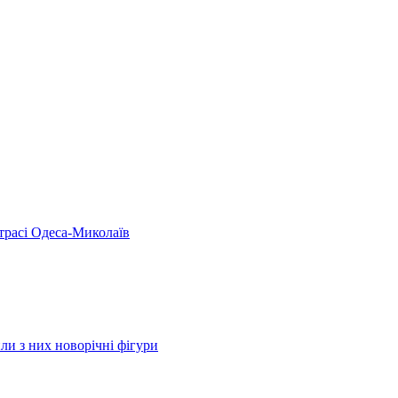
 трасі Одеса-Миколаїв
ли з них новорічні фігури