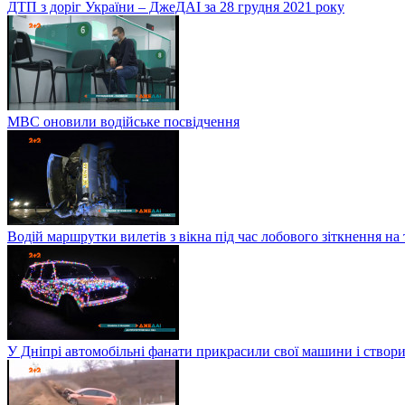
ДТП з доріг України – ДжеДАІ за 28 грудня 2021 року
МВС оновили водійське посвідчення
Водій маршрутки вилетів з вікна під час лобового зіткнення на
У Дніпрі автомобільні фанати прикрасили свої машини і створи