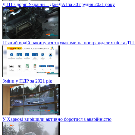
ДТП з доріг України – ДжеДАІ за 30 грудня 2021 року
П’яний водій накинувся з кулаками на постраждалих після ДТП
Зміни у ПДР за 2021 рік
У Харкові вирішили активно боротися з аварійністю