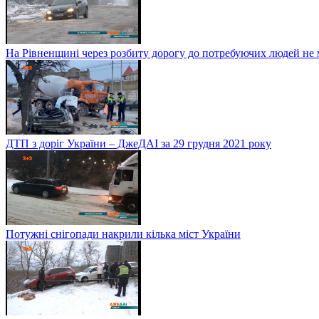
На Рівненщині через розбиту дорогу до потребуючих людей не
ДТП з доріг України – ДжеДАІ за 29 грудня 2021 року
Потужні снігопади накрили кілька міст України