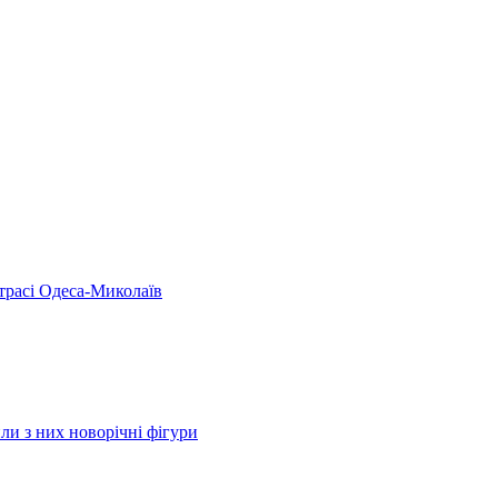
 трасі Одеса-Миколаїв
ли з них новорічні фігури