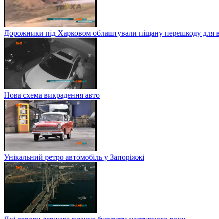
Дорожники під Харковом облаштували піщану перешкоду для в
Нова схема викрадення авто
Унікальний ретро автомобіль у Запоріжжі