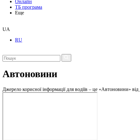
Онлайн
ТБ програма
Еще
UA
RU
Автоновини
Джерело корисної інформації для водіїв – це «Автоновини» від