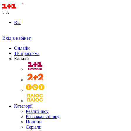
UA
RU
Вхід в кабінет
Онлайн
ТБ програма
Канали
Категорії
Реаліті-шоу
Розважальні шоу
Новини
Серіали