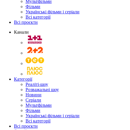
Мультфільми
Фільми
Українські фільми і серіали
Всі категорії
Всі проєкти
Канали
Категорії
Реаліті-шоу
Розважальні шоу
Новини
Серіали
Мультфільми
Фільми
Українські фільми і серіали
Всі категорії
Всі проєкти