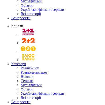
Мультфільми
Фільми
Українські фільми і серіали
Всі категорії
Всі проєкти
Канали
Категорії
Реаліті-шоу
Розважальні шоу
Новини
Серіали
Мультфільми
Фільми
Українські фільми і серіали
Всі категорії
Всі проєкти