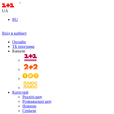
UA
RU
Вхід в кабінет
Онлайн
ТБ програма
Канали
Категорії
Реаліті-шоу
Розважальні шоу
Новини
Серіали