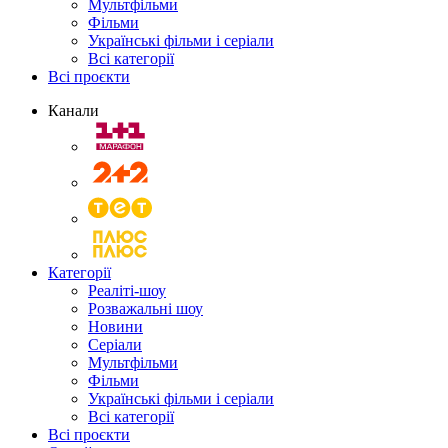
Мультфільми
Фільми
Українські фільми і серіали
Всі категорії
Всі проєкти
Канали
Категорії
Реаліті-шоу
Розважальні шоу
Новини
Серіали
Мультфільми
Фільми
Українські фільми і серіали
Всі категорії
Всі проєкти