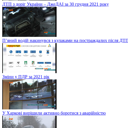
ДТП з доріг України – ДжеДАІ за 30 грудня 2021 року
П’яний водій накинувся з кулаками на постраждалих після ДТП
Зміни у ПДР за 2021 рік
У Харкові вирішили активно боротися з аварійністю