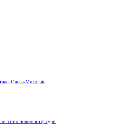
 трасі Одеса-Миколаїв
ли з них новорічні фігури