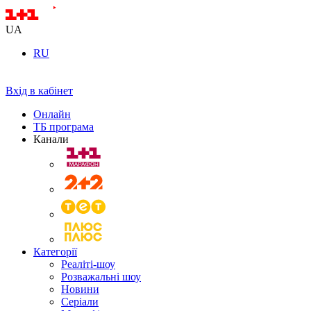
UA
RU
Вхід в кабінет
Онлайн
ТБ програма
Канали
Категорії
Реаліті-шоу
Розважальні шоу
Новини
Серіали