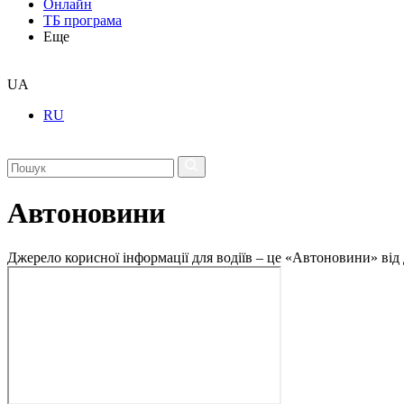
Онлайн
ТБ програма
Еще
UA
RU
Автоновини
Джерело корисної інформації для водіїв – це «Автоновини» від