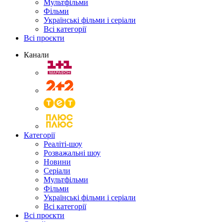
Мультфільми
Фільми
Українські фільми і серіали
Всі категорії
Всі проєкти
Канали
Категорії
Реаліті-шоу
Розважальні шоу
Новини
Серіали
Мультфільми
Фільми
Українські фільми і серіали
Всі категорії
Всі проєкти