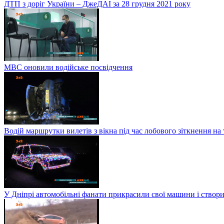
ДТП з доріг України – ДжеДАІ за 28 грудня 2021 року
МВС оновили водійське посвідчення
Водій маршрутки вилетів з вікна під час лобового зіткнення на
У Дніпрі автомобільні фанати прикрасили свої машини і створи