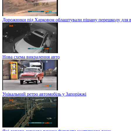
Дорожники під Харковом облаштували піщану перешкоду для в
Нова схема викрадення авто
Унікальний ретро автомобіль у Запоріжжі