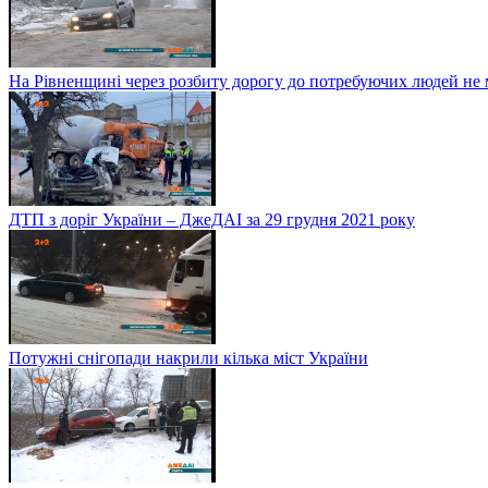
На Рівненщині через розбиту дорогу до потребуючих людей не
ДТП з доріг України – ДжеДАІ за 29 грудня 2021 року
Потужні снігопади накрили кілька міст України