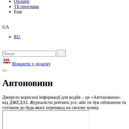
Онлайн
ТБ програма
Еще
UA
RU
Відкрити у додатку
Автоновини
Джерело корисної інформації для водіїв – це «Автоновини»
від ДЖЕДАІ. Журналісти роблять усе, аби ти був обізнаним та
готовим до будь-яких перешкод на своєму шляху.