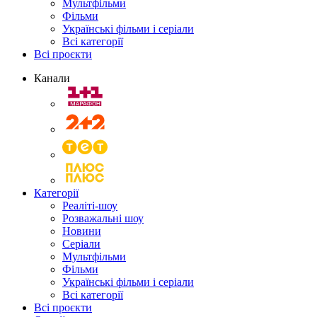
Мультфільми
Фільми
Українські фільми і серіали
Всі категорії
Всі проєкти
Канали
Категорії
Реаліті-шоу
Розважальні шоу
Новини
Серіали
Мультфільми
Фільми
Українські фільми і серіали
Всі категорії
Всі проєкти