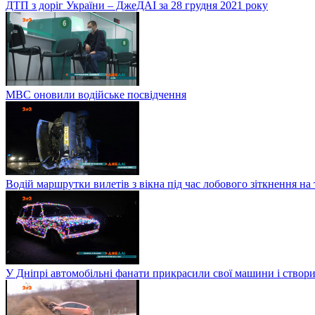
ДТП з доріг України – ДжеДАІ за 28 грудня 2021 року
МВС оновили водійське посвідчення
Водій маршрутки вилетів з вікна під час лобового зіткнення на
У Дніпрі автомобільні фанати прикрасили свої машини і створи