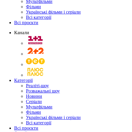
Мультфільми
Фільми
Українські фільми і серіали
Всі категорії
Всі проєкти
Канали
Категорії
Реаліті-шоу
Розважальні шоу
Новини
Серіали
Мультфільми
Фільми
Українські фільми і серіали
Всі категорії
Всі проєкти