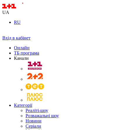
UA
RU
Вхід в кабінет
Онлайн
ТБ програма
Канали
Категорії
Реаліті-шоу
Розважальні шоу
Новини
Серіали