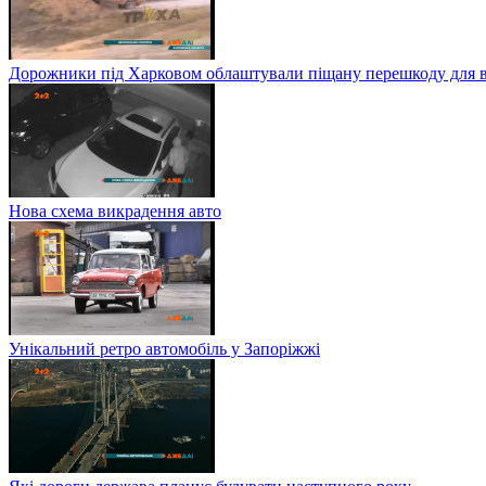
Дорожники під Харковом облаштували піщану перешкоду для в
Нова схема викрадення авто
Унікальний ретро автомобіль у Запоріжжі