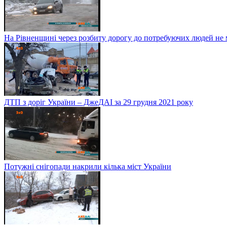
На Рівненщині через розбиту дорогу до потребуючих людей не
ДТП з доріг України – ДжеДАІ за 29 грудня 2021 року
Потужні снігопади накрили кілька міст України