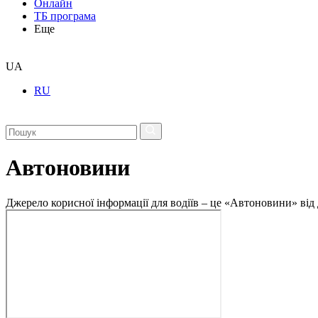
Онлайн
ТБ програма
Еще
UA
RU
Автоновини
Джерело корисної інформації для водіїв – це «Автоновини» від