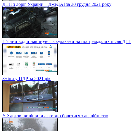
ДТП з доріг України – ДжеДАІ за 30 грудня 2021 року
П’яний водій накинувся з кулаками на постраждалих після ДТП
Зміни у ПДР за 2021 рік
У Харкові вирішили активно боротися з аварійністю