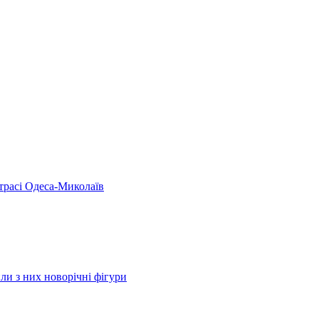
 трасі Одеса-Миколаїв
ли з них новорічні фігури