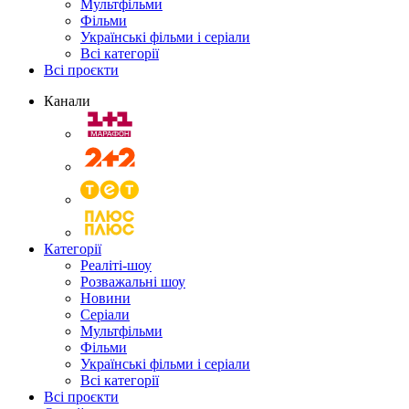
Мультфільми
Фільми
Українські фільми і серіали
Всі категорії
Всі проєкти
Канали
Категорії
Реаліті-шоу
Розважальні шоу
Новини
Серіали
Мультфільми
Фільми
Українські фільми і серіали
Всі категорії
Всі проєкти