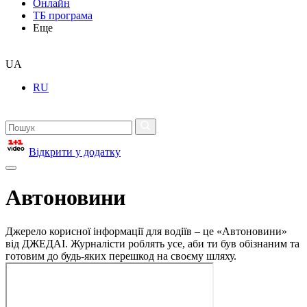
Онлайн
ТБ програма
Еще
UA
RU
Відкрити у додатку
Автоновини
Джерело корисної інформації для водіїв – це «Автоновини»
від ДЖЕДАІ. Журналісти роблять усе, аби ти був обізнаним та
готовим до будь-яких перешкод на своєму шляху.