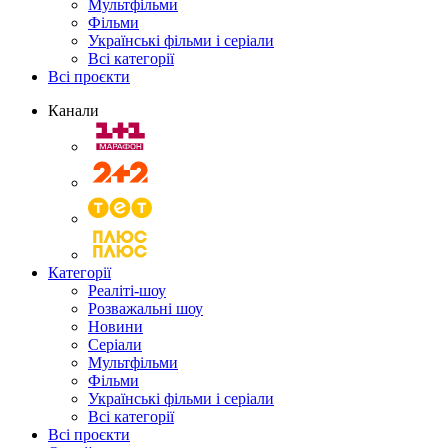
Мультфільми
Фільми
Українські фільми і серіали
Всі категорії
Всі проєкти
Канали
Категорії
Реаліті-шоу
Розважальні шоу
Новини
Серіали
Мультфільми
Фільми
Українські фільми і серіали
Всі категорії
Всі проєкти