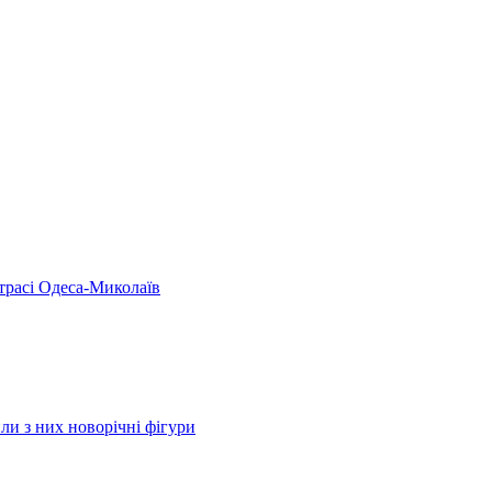
 трасі Одеса-Миколаїв
ли з них новорічні фігури