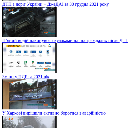
ДТП з доріг України – ДжеДАІ за 30 грудня 2021 року
П’яний водій накинувся з кулаками на постраждалих після ДТП
Зміни у ПДР за 2021 рік
У Харкові вирішили активно боротися з аварійністю