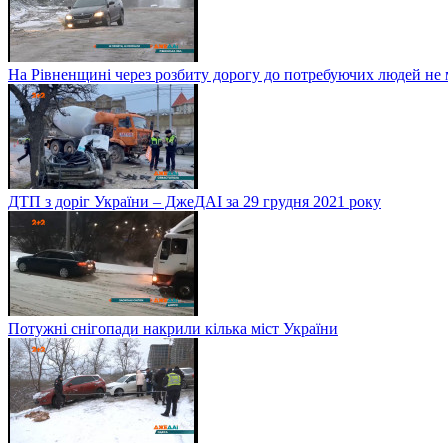
На Рівненщині через розбиту дорогу до потребуючих людей не
ДТП з доріг України – ДжеДАІ за 29 грудня 2021 року
Потужні снігопади накрили кілька міст України