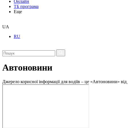
Онлайн
ТБ програма
Еще
UA
RU
Автоновини
Джерело корисної інформації для водіїв – це «Автоновини» від