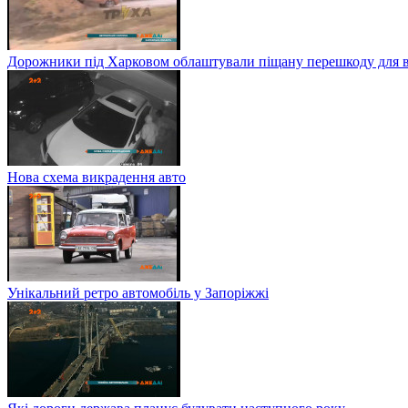
Дорожники під Харковом облаштували піщану перешкоду для в
Нова схема викрадення авто
Унікальний ретро автомобіль у Запоріжжі