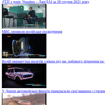
ДТП з доріг України – ДжеДАІ за 28 грудня 2021 року
МВС оновили водійське посвідчення
Водій маршрутки вилетів з вікна під час лобового зіткнення на
У Дніпрі автомобільні фанати прикрасили свої машини і створи