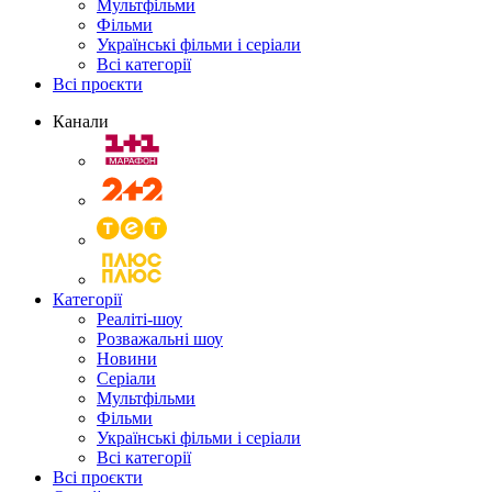
Мультфільми
Фільми
Українські фільми і серіали
Всі категорії
Всі проєкти
Канали
Категорії
Реаліті-шоу
Розважальні шоу
Новини
Серіали
Мультфільми
Фільми
Українські фільми і серіали
Всі категорії
Всі проєкти