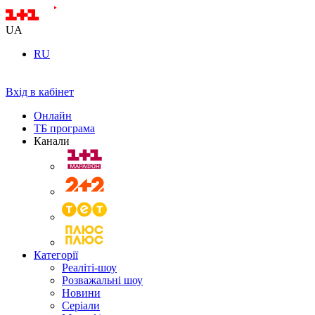
UA
RU
Вхід в кабінет
Онлайн
ТБ програма
Канали
Категорії
Реаліті-шоу
Розважальні шоу
Новини
Серіали