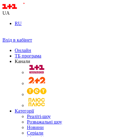
UA
RU
Вхід в кабінет
Онлайн
ТБ програма
Канали
Категорії
Реаліті-шоу
Розважальні шоу
Новини
Серіали