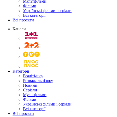
Мультфільми
Фільми
Українські фільми і серіали
Всі категорії
Всі проєкти
Канали
Категорії
Реаліті-шоу
Розважальні шоу
Новини
Серіали
Мультфільми
Фільми
Українські фільми і серіали
Всі категорії
Всі проєкти