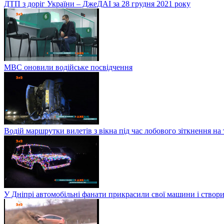
ДТП з доріг України – ДжеДАІ за 28 грудня 2021 року
МВС оновили водійське посвідчення
Водій маршрутки вилетів з вікна під час лобового зіткнення на
У Дніпрі автомобільні фанати прикрасили свої машини і створи