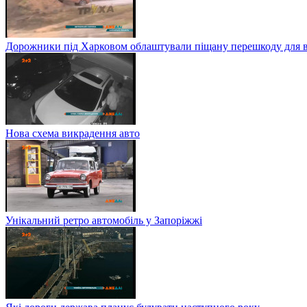
Дорожники під Харковом облаштували піщану перешкоду для в
Нова схема викрадення авто
Унікальний ретро автомобіль у Запоріжжі