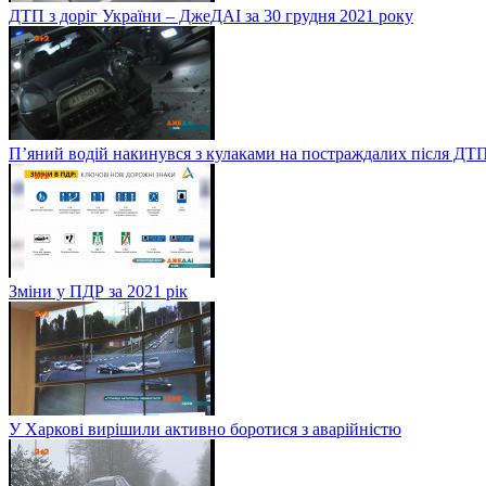
ДТП з доріг України – ДжеДАІ за 30 грудня 2021 року
П’яний водій накинувся з кулаками на постраждалих після ДТП
Зміни у ПДР за 2021 рік
У Харкові вирішили активно боротися з аварійністю