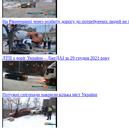
На Рівненщині через розбиту дорогу до потребуючих людей не
ДТП з доріг України – ДжеДАІ за 29 грудня 2021 року
Потужні снігопади накрили кілька міст України