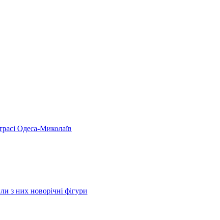
 трасі Одеса-Миколаїв
ли з них новорічні фігури