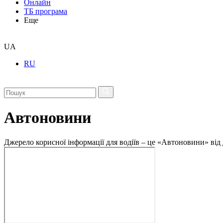
Онлайн
ТБ програма
Еще
UA
RU
Автоновини
Джерело корисної інформації для водіїв – це «Автоновини» від