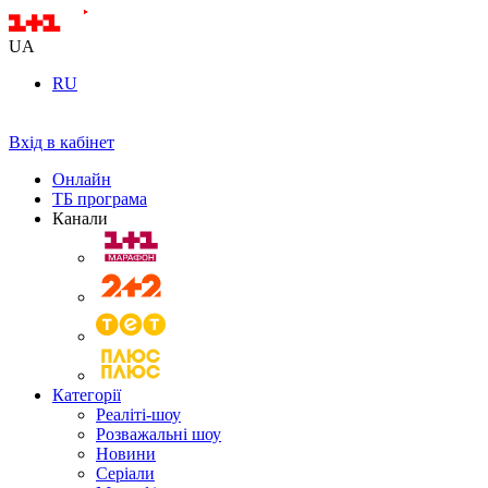
UA
RU
Вхід в кабінет
Онлайн
ТБ програма
Канали
Категорії
Реаліті-шоу
Розважальні шоу
Новини
Серіали