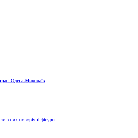
 трасі Одеса-Миколаїв
ли з них новорічні фігури