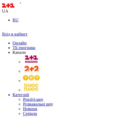
UA
RU
Вхід в кабінет
Онлайн
ТБ програма
Канали
Категорії
Реаліті-шоу
Розважальні шоу
Новини
Серіали