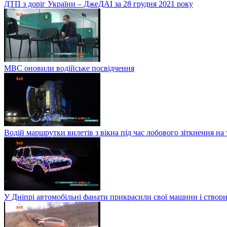
ДТП з доріг України – ДжеДАІ за 28 грудня 2021 року
МВС оновили водійське посвідчення
Водій маршрутки вилетів з вікна під час лобового зіткнення на
У Дніпрі автомобільні фанати прикрасили свої машини і створи