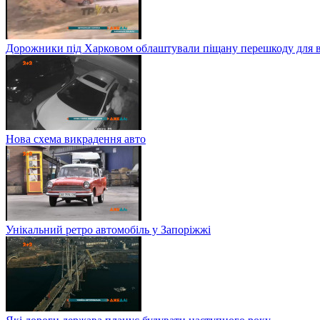
Дорожники під Харковом облаштували піщану перешкоду для в
Нова схема викрадення авто
Унікальний ретро автомобіль у Запоріжжі