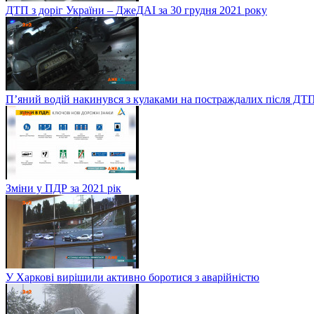
ДТП з доріг України – ДжеДАІ за 30 грудня 2021 року
П’яний водій накинувся з кулаками на постраждалих після ДТП
Зміни у ПДР за 2021 рік
У Харкові вирішили активно боротися з аварійністю