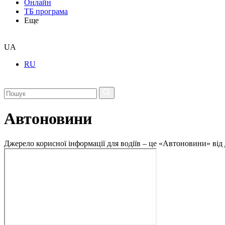
Онлайн
ТБ програма
Еще
UA
RU
Автоновини
Джерело корисної інформації для водіїв – це «Автоновини» від