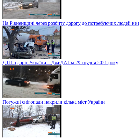
На Рівненщині через розбиту дорогу до потребуючих людей не
ДТП з доріг України – ДжеДАІ за 29 грудня 2021 року
Потужні снігопади накрили кілька міст України