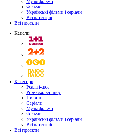
Мультфільми
Фільми
Українські фільми і серіали
Всі категорії
Всі проєкти
Канали
Категорії
Реаліті-шоу
Розважальні шоу
Новини
Серіали
Мультфільми
Фільми
Українські фільми і серіали
Всі категорії
Всі проєкти