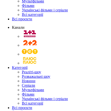
Мультфільми
Фільми
Українські фільми і серіали
Всі категорії
Всі проєкти
Канали
Категорії
Реаліті-шоу
Розважальні шоу
Новини
Серіали
Мультфільми
Фільми
Українські фільми і серіали
Всі категорії
Всі проєкти