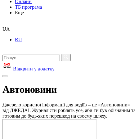
Онлайн
ТБ програма
Еще
UA
RU
Відкрити у додатку
Автоновини
Джерело корисної інформації для водіїв – це «Автоновини»
від ДЖЕДАІ. Журналісти роблять усе, аби ти був обізнаним та
готовим до будь-яких перешкод на своєму шляху.