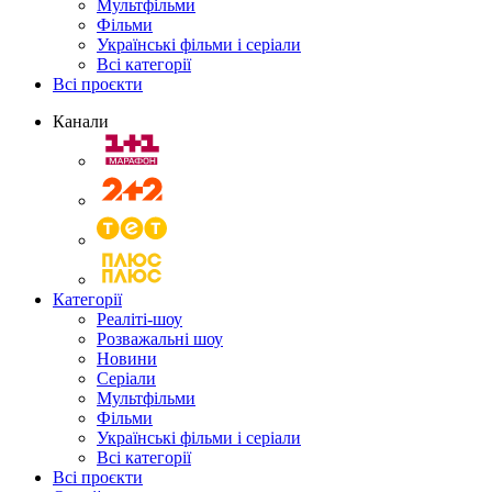
Мультфільми
Фільми
Українські фільми і серіали
Всі категорії
Всі проєкти
Канали
Категорії
Реаліті-шоу
Розважальні шоу
Новини
Серіали
Мультфільми
Фільми
Українські фільми і серіали
Всі категорії
Всі проєкти