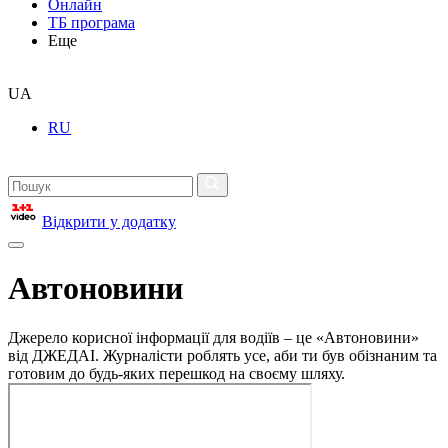
Онлайн
ТБ програма
Еще
UA
RU
Відкрити у додатку
Автоновини
Джерело корисної інформації для водіїв – це «Автоновини»
від ДЖЕДАІ. Журналісти роблять усе, аби ти був обізнаним та
готовим до будь-яких перешкод на своєму шляху.