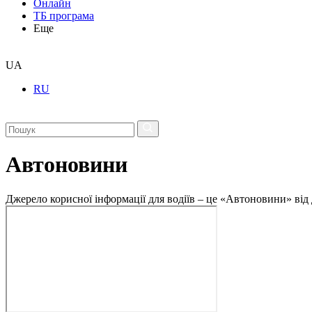
Онлайн
ТБ програма
Еще
UA
RU
Автоновини
Джерело корисної інформації для водіїв – це «Автоновини» від