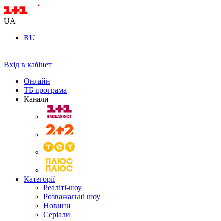
UA
RU
Вхід в кабінет
Онлайн
ТБ програма
Канали
Категорії
Реаліті-шоу
Розважальні шоу
Новини
Серіали