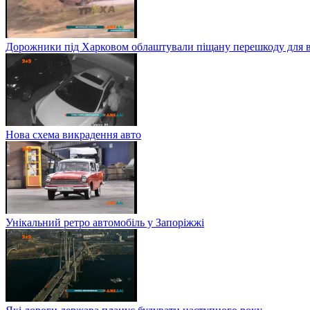
Дорожники під Харковом облаштували піщану перешкоду для в
Нова схема викрадення авто
Унікальний ретро автомобіль у Запоріжжі