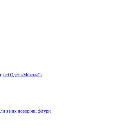
 трасі Одеса-Миколаїв
ли з них новорічні фігури