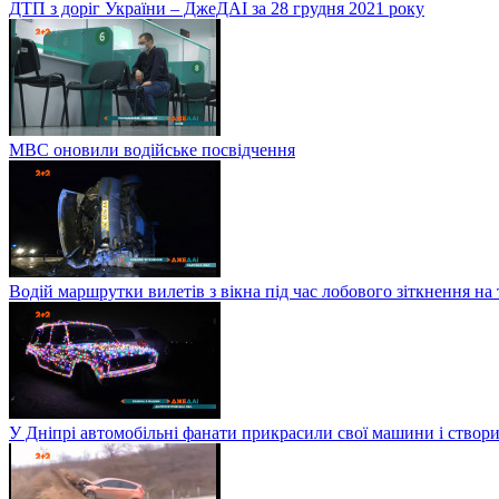
ДТП з доріг України – ДжеДАІ за 28 грудня 2021 року
МВС оновили водійське посвідчення
Водій маршрутки вилетів з вікна під час лобового зіткнення на
У Дніпрі автомобільні фанати прикрасили свої машини і створи