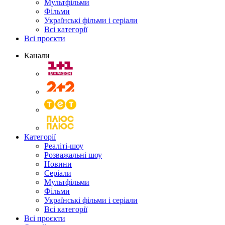
Мультфільми
Фільми
Українські фільми і серіали
Всі категорії
Всі проєкти
Канали
Категорії
Реаліті-шоу
Розважальні шоу
Новини
Серіали
Мультфільми
Фільми
Українські фільми і серіали
Всі категорії
Всі проєкти