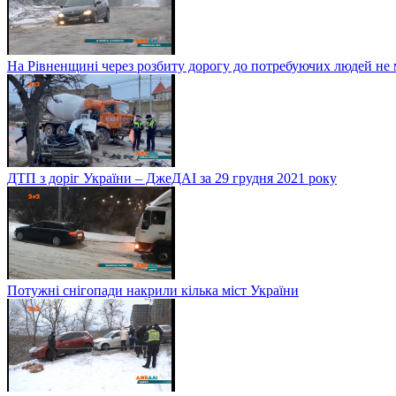
На Рівненщині через розбиту дорогу до потребуючих людей не
ДТП з доріг України – ДжеДАІ за 29 грудня 2021 року
Потужні снігопади накрили кілька міст України