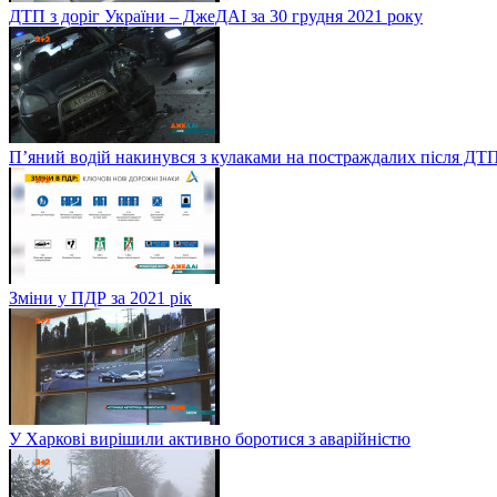
ДТП з доріг України – ДжеДАІ за 30 грудня 2021 року
П’яний водій накинувся з кулаками на постраждалих після ДТП
Зміни у ПДР за 2021 рік
У Харкові вирішили активно боротися з аварійністю