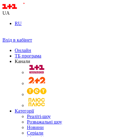
UA
RU
Вхід в кабінет
Онлайн
ТБ програма
Канали
Категорії
Реаліті-шоу
Розважальні шоу
Новини
Серіали