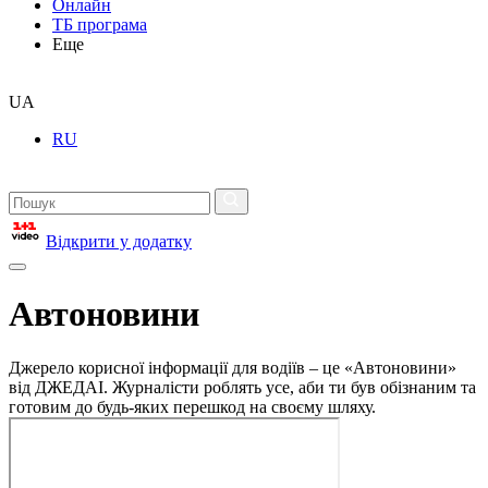
Онлайн
ТБ програма
Еще
UA
RU
Відкрити у додатку
Автоновини
Джерело корисної інформації для водіїв – це «Автоновини»
від ДЖЕДАІ. Журналісти роблять усе, аби ти був обізнаним та
готовим до будь-яких перешкод на своєму шляху.