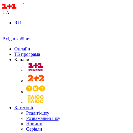
UA
RU
Вхід в кабінет
Онлайн
ТБ програма
Канали
Категорії
Реаліті-шоу
Розважальні шоу
Новини
Серіали