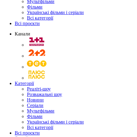
Мультфільми
Фільми
Українські фільми і серіали
Всі категорії
Всі проєкти
Канали
Категорії
Реаліті-шоу
Розважальні шоу
Новини
Серіали
Мультфільми
Фільми
Українські фільми і серіали
Всі категорії
Всі проєкти