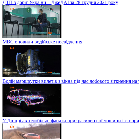
ДТП з доріг України – ДжеДАІ за 28 грудня 2021 року
МВС оновили водійське посвідчення
Водій маршрутки вилетів з вікна під час лобового зіткнення на
У Дніпрі автомобільні фанати прикрасили свої машини і створи