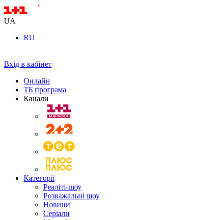
UA
RU
Вхід в кабінет
Онлайн
ТБ програма
Канали
Категорії
Реаліті-шоу
Розважальні шоу
Новини
Серіали