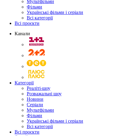
Мультфільми
Фільми
Українські фільми і серіали
Всі категорії
Всі проєкти
Канали
Категорії
Реаліті-шоу
Розважальні шоу
Новини
Серіали
Мультфільми
Фільми
Українські фільми і серіали
Всі категорії
Всі проєкти