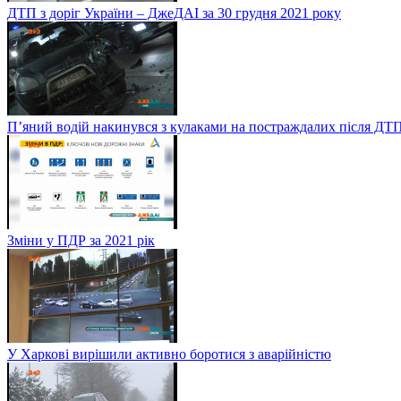
ДТП з доріг України – ДжеДАІ за 30 грудня 2021 року
П’яний водій накинувся з кулаками на постраждалих після ДТП
Зміни у ПДР за 2021 рік
У Харкові вирішили активно боротися з аварійністю