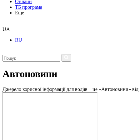
Онлайн
ТБ програма
Еще
UA
RU
Автоновини
Джерело корисної інформації для водіїв – це «Автоновини» від