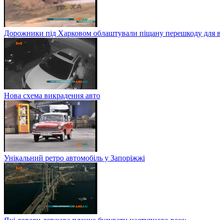
Дорожники під Харковом облаштували піщану перешкоду для в
Нова схема викрадення авто
Унікальний ретро автомобіль у Запоріжжі