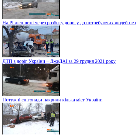
На Рівненщині через розбиту дорогу до потребуючих людей не
ДТП з доріг України – ДжеДАІ за 29 грудня 2021 року
Потужні снігопади накрили кілька міст України