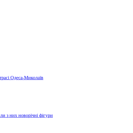
 трасі Одеса-Миколаїв
ли з них новорічні фігури