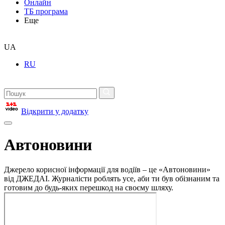
Онлайн
ТБ програма
Еще
UA
RU
Відкрити у додатку
Автоновини
Джерело корисної інформації для водіїв – це «Автоновини»
від ДЖЕДАІ. Журналісти роблять усе, аби ти був обізнаним та
готовим до будь-яких перешкод на своєму шляху.