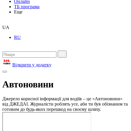
Онлайн
ТБ програма
Еще
UA
RU
Відкрити у додатку
Автоновини
Джерело корисної інформації для водіїв – це «Автоновини»
від ДЖЕДАІ. Журналісти роблять усе, аби ти був обізнаним та
готовим до будь-яких перешкод на своєму шляху.