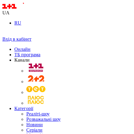
UA
RU
Вхід в кабінет
Онлайн
ТБ програма
Канали
Категорії
Реаліті-шоу
Розважальні шоу
Новини
Серіали