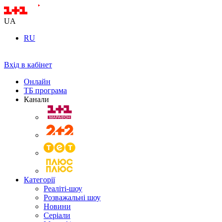
UA
RU
Вхід в кабінет
Онлайн
ТБ програма
Канали
Категорії
Реаліті-шоу
Розважальні шоу
Новини
Серіали