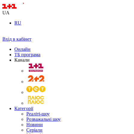
UA
RU
Вхід в кабінет
Онлайн
ТБ програма
Канали
Категорії
Реаліті-шоу
Розважальні шоу
Новини
Серіали