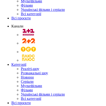
Мультфільми
Фільми
Українські фільми і серіали
Всі категорії
Всі проєкти
Канали
Категорії
Реаліті-шоу
Розважальні шоу
Новини
Серіали
Мультфільми
Фільми
Українські фільми і серіали
Всі категорії
Всі проєкти