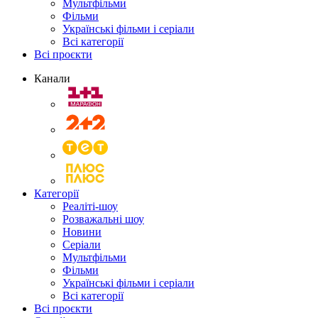
Мультфільми
Фільми
Українські фільми і серіали
Всі категорії
Всі проєкти
Канали
Категорії
Реаліті-шоу
Розважальні шоу
Новини
Серіали
Мультфільми
Фільми
Українські фільми і серіали
Всі категорії
Всі проєкти